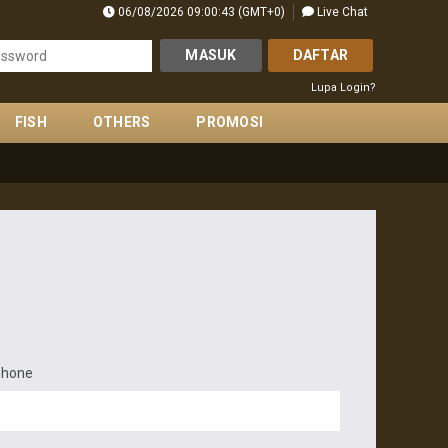
06/08/2026 09:00:43 (GMT+0)
Live Chat
MASUK
DAFTAR
Lupa Login?
FISH
OTHERS
PROMOSI
Hati-Hati
phone