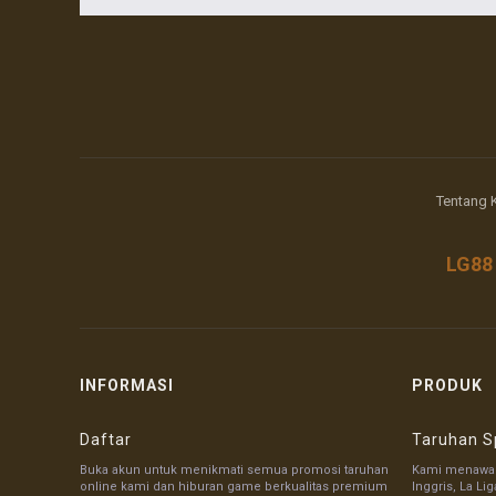
Tentang 
LG88 
INFORMASI
PRODUK
Daftar
Taruhan S
Buka akun untuk menikmati semua promosi taruhan
Kami menawar
online kami dan hiburan game berkualitas premium
Inggris, La Li