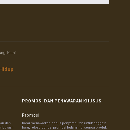
ngi Kami
 Hidup
PROMOSI DAN PENAWARAN KHUSUS
Promosi
han dan
Kami menawarkan bonus penyambutan untuk anggota
pembukaan
baru, reload bonus, promosi bulanan di semua produk,