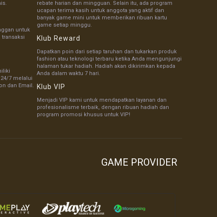
is.
rebate harian dan mingguan. Selain itu, ada program
ucapan terima kasih untuk anggota yang aktif dan
banyak game mini untuk memberikan ribuan kartu
game setiap minggu.
nggan untuk
transaksi
Klub Reward
Dapatkan poin dari setiap taruhan dan tukarkan produk
fashion atau teknologi terbaru ketika Anda mengunjungi
halaman tukar hadiah. Hadiah akan dikirimkan kepada
liki
Anda dalam waktu 7 hari.
 24/7 melalui
pon dan Email.
Klub VIP
Menjadi VIP kami untuk mendapatkan layanan dan
profesionalisme terbaik, dengan ribuan hadiah dan
program promosi khusus untuk VIP!
GAME PROVIDER