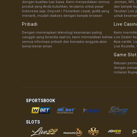
dengan kualitas luar biasa. Kami menyediakan semua
Jerman, NFL, 
produk yang Anda butuhkan, terutama untuk pasar
dan banyak la
Indonesia saja. Deposit / Penarikan cepat, grafik yang
Taruhan Live 
menarik, mudah diakses dengan banyak browser.
untuk kesena
Pribadi
Live Casin
Dengan menerapkan teknologi keamanan paling
Kami memiliki
canggih yang tersedia saat ini, kami memastikan bahwa
Live Dealer K
semua informasi pribadi dan transaksi anggota akan
Asia cantik, L
benar-benar aman.
Live Roulette
Game Slot
Ratusan perma
dengan pelua
miliaran Rupia
SPORTSBOOK
SLOTS